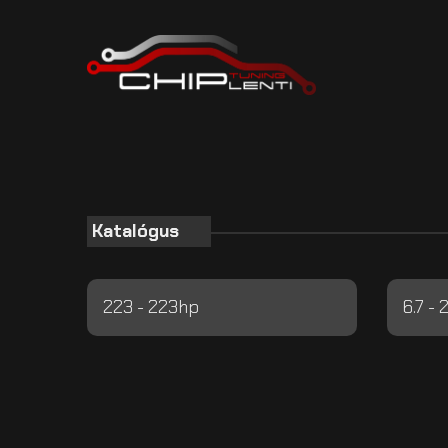
Katalógus
223 - 223hp
6.7 -